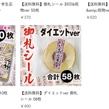
 学生応
【送料無料】御札シール 封印&呪
【送料無料】
ト
物ver 55枚
&amp;呪物ve
価格
価格
￥370
￥620
10枚
【送料無料】ダイエットver 御札
シール 58枚
価格
￥400