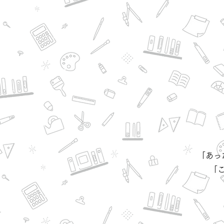
「あっ
「