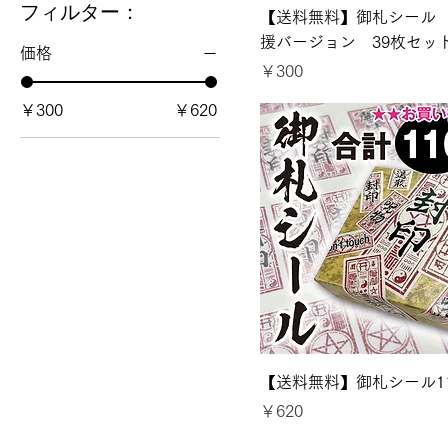
フィルター：
【送料無料】御札シール
援バージョン 39枚セッ
価格
価格
￥300
￥300
￥620
【送料無料】御札シール1
価格
￥620