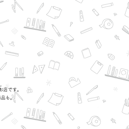
お店です。
商品も。
？