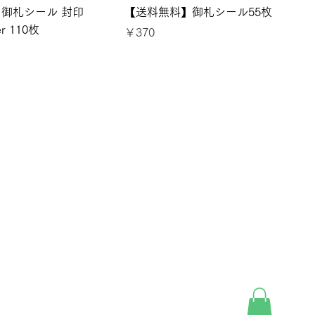
御札シール 封印
【送料無料】御札シール55枚
r 110枚
価格
￥370