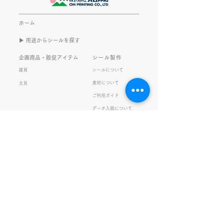
書くのは今回で2回目。 なぜ
してます。 推し
また書くのかって？ それは、
もないかもしれま
ホーム
きなこがまた笑いのネタを提
いので暫く続けて
▶︎ 用途からシールを探す
供してくれたから･･･ アッセ
います。 S.T
ンブリ事業部のきなこ(ニック
企画商品・販促アイテム
シール製作
ネーム)は、漢字がちょっぴり
雑貨
シールについて
苦手。 だけど本人はいつも自
素材について
文具
信満々。 【彼女の書いた漢字
ご利用ガイド
の間違い例】 機械説定×⇒設
データ入稿について
定〇 準備能熱×⇒態勢〇 証
固 ×⇒証拠〇 間違いを指
私たちの取り組み
会社情報
摘されると「恥ずかしい！」
品質・環境方針
会社概要・沿革
とか「覚えます！」になると
プライバシーの保護
経営理念・社長挨拶
ころ、きなこは
健康経営
アクセス
FSC®︎認証
アッセンブリ
提案事例
スタッフブログ
お知らせ