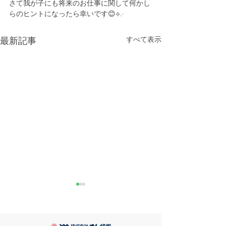
さて我が子にも将来のお仕事に関して何かし
らのヒントになったら幸いです😊⟡.·
すべて表示
最新記事
きなこが書く漢字は雰囲
推し活
気派
最近とあるVTube
このブログで、きなこの話を
います。 ライブ