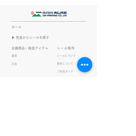
最近とあるVTube
このブログで、きなこの話を
います。 ライブ
書くのは今回で2回目。 なぜ
してます。 推し
また書くのかって？ それは、
もないかもしれま
ホーム
きなこがまた笑いのネタを提
いので暫く続けて
▶︎ 用途からシールを探す
供してくれたから･･･ アッセ
います。 S.T
ンブリ事業部のきなこ(ニック
企画商品・販促アイテム
シール製作
ネーム)は、漢字がちょっぴり
雑貨
シールについて
苦手。 だけど本人はいつも自
素材について
文具
信満々。 【彼女の書いた漢字
ご利用ガイド
の間違い例】 機械説定×⇒設
データ入稿について
定〇 準備能熱×⇒態勢〇 証
固 ×⇒証拠〇 間違いを指
私たちの取り組み
会社情報
摘されると「恥ずかしい！」
品質・環境方針
会社概要・沿革
とか「覚えます！」になると
プライバシーの保護
経営理念・社長挨拶
ころ、きなこは
健康経営
アクセス
FSC®︎認証
アッセンブリ
提案事例