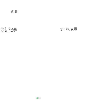
　　西井
すべて表示
最新記事
きなこが書く漢字は雰囲
推し活
気派