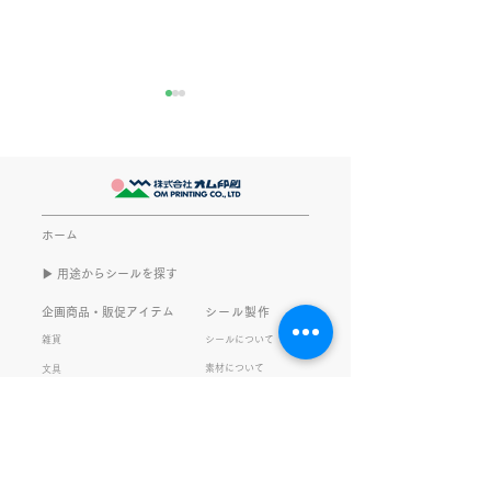
きなこが書く漢字は雰囲
推し活
気派
最近とあるVTube
このブログで、きなこの話を
います。 ライブ
書くのは今回で2回目。 なぜ
してます。 推し
また書くのかって？ それは、
もないかもしれま
ホーム
きなこがまた笑いのネタを提
いので暫く続けて
▶︎ 用途からシールを探す
供してくれたから･･･ アッセ
います。 S.T
ンブリ事業部のきなこ(ニック
企画商品・販促アイテム
シール製作
ネーム)は、漢字がちょっぴり
雑貨
シールについて
苦手。 だけど本人はいつも自
素材について
文具
信満々。 【彼女の書いた漢字
ご利用ガイド
の間違い例】 機械説定×⇒設
データ入稿について
定〇 準備能熱×⇒態勢〇 証
固 ×⇒証拠〇 間違いを指
私たちの取り組み
会社情報