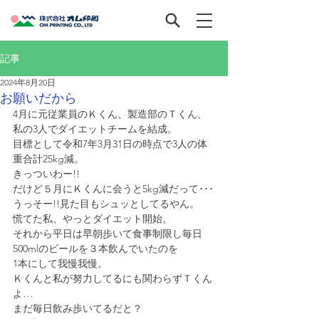
記事
2024年8月20日
お願いだから
4月に元従業員のＫくん、製造部のＴくん、
私の3人でダイエットチームを結成。
目標として令和7年3月31日の時点で3人の体
重合計25kg減。
きっついわー!!
だけど５月にＫくんに会うと5kg減だって･･･
うっそー!!見た目もシュッとしてるやん。
慌てた私、やっとダイエット開始。
それから平日は早朝歩いて食事制限し毎日
500mlのビールを３本飲んでいたのを
1本にして我慢我慢。
Ｋくんと私が努力してるにも関わらずＴくん
よ…
まだ毎日飲み歩いてるだと？