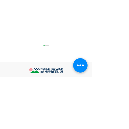
推し活
長い夏休み
最近とあるVTuberにハマって
とうとう、子供達
います。 ライブに行ったりも
みが始まってしま
してます。 推し活という程で
毎日のお昼ご飯つ
もないかもしれませんが 楽し
べ盛り男子達のお
ホーム
いので暫く続けていこうと思
ための間食の用意
▶︎ 用途からシールを探す
います。 S.T
展などの宿題の手
ど。。。 世の中
企画商品・販促アイテム
シール製作
はとても辛い1ヶ
雑貨
シールについて
です。 全国のお
素材について
文具
に頑張りましょう
ご利用ガイド