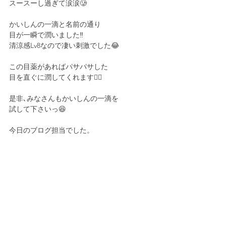
スースーし過ぎて涙涙🥲
かいしんの一滴と名前の通り
目が一瞬で潤いました‼️
清涼感Lv8なので凄い刺激でした😂
この目薬があればパサパサした
目を直ぐに潤してくれます︎👍🏻
是非､みなさんもかいしんの一滴を
試して下さいっ😆
今日のブログ担当でした。