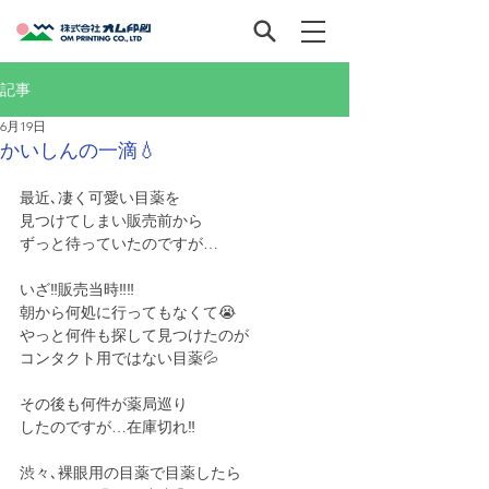
記事
6月19日
かいしんの一滴💧‬
最近､凄く可愛い目薬を
見つけてしまい販売前から
ずっと待っていたのですが…
いざ‼️販売当時‼️‼️
朝から何処に行ってもなくて😭
やっと何件も探して見つけたのが
コンタクト用ではない目薬💦
その後も何件が薬局巡り
したのですが…在庫切れ‼️
渋々､裸眼用の目薬で目薬したら