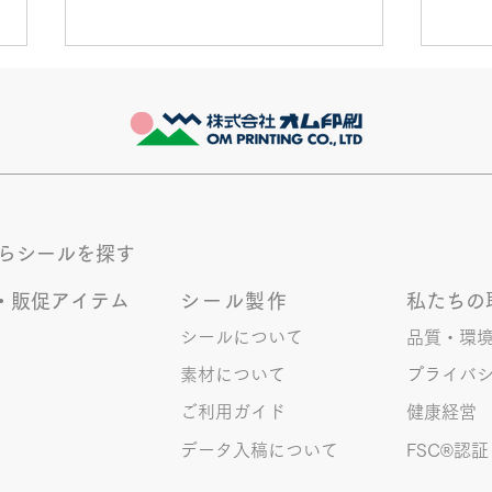
推し活
長い
最近とあるVTuberにハマってい
とう
ます。 ライブに行ったりもして
始ま
ます。 推し活という程でもない
お昼
かもしれませんが 楽しいので暫
達の
く続けていこうと思います。 S.T
意。
からシールを探す
伝い
にと
・販促アイテム
シール製作
私たちの
まり
シールについて
品質・環
共に
素材について
プライバ
ご利用ガイド
健康経営
データ入稿について
FSC®︎認証