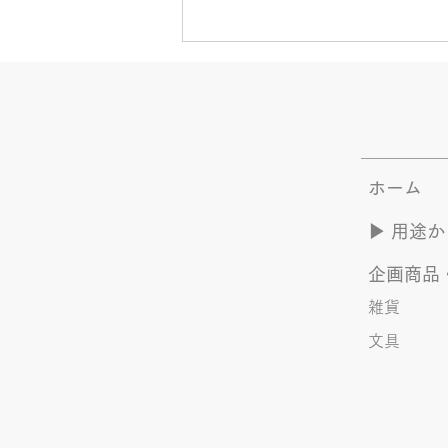
きなこが書く漢字は雰囲気派
このブログで、きなこの話を書く
のは今回で2回目。 なぜまた書く
のかって？ それは、きなこがま
ホーム
た笑いのネタを提供してくれたか
ら･･･ アッセンブリ事業部のきな
▶︎ 用途
こ(ニックネーム)は、漢字がちょ
っぴり苦手。 だけど本人はいつ
企画商品
も自信満々。 【彼女の書いた漢
字の間違い例】 機械説定×⇒設定
雑貨
〇 準備能熱×⇒態勢〇 証固
文具
×⇒証拠〇 間違いを指摘されると
「恥ずかしい！」とか「覚えま
す！」になるところ、きなこは