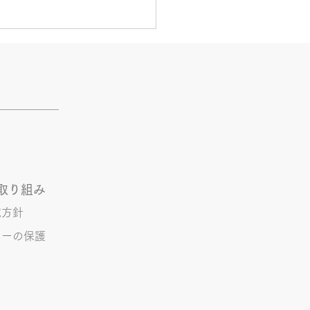
夏休み
とう、子供達の長い夏休みが
ってしまいました。 毎日の
ご飯つくりに、食べ盛り男子
お腹を満たすための間食の用
。。 理科展などの宿題の手
などなど。。。 世の中の母
ってはとても辛い1ヶ月の始
取り組み
です。 全国のお母さん達、
境方針
頑張りましょう！！ 管理 S
シーの保護