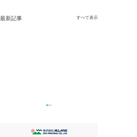
すべて表示
最新記事
きなこが書く漢字は雰囲
推し活
気派
最近とあるVTube
このブログで、きなこの話を
います。 ライブ
書くのは今回で2回目。 なぜ
してます。 推し