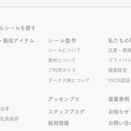
のは今回で2回目。 なぜまた書く
ます
のかって？ それは、きなこがま
ます
た笑いのネタを提供してくれたか
かも
ら･･･ アッセンブリ事業部のきな
く続
からシールを探す
こ(ニックネーム)は、漢字がちょ
っぴり苦手。 だけど本人はいつ
・販促アイテム
シール製作
私たちの
も自信満々。 【彼女の書いた漢
字の間違い例】 機械説定×⇒設定
シールについて
品質・環
〇 準備能熱×⇒態勢〇 証固
素材について
プライバ
×⇒証拠〇 間違いを指摘されると
ご利用ガイド
健康経営
「恥ずかしい！」とか「覚えま
す！」になるところ、きなこは
データ入稿について
FSC®︎認証
アッセンブリ
提案事例
沿革
スタッフブログ
お知らせ
社長挨拶
採用情報
お問い合