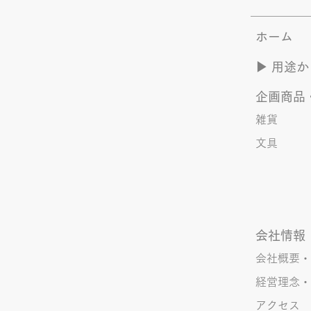
ホーム
夏のYOASOBI つづき
▶︎ 用途
企画商品
雑貨
文具
会社情報
会社概要・
経営理念・
アクセス