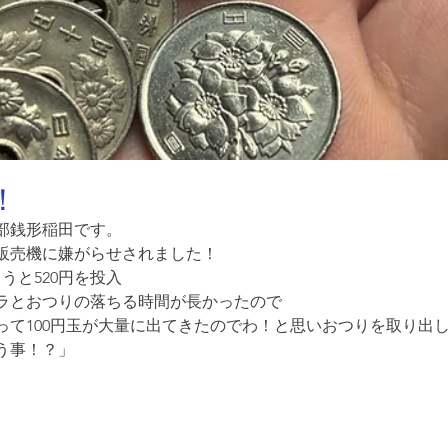
！
部銭形稲田です。
販売機に嫌がらせされました！
うと520円を投入
ラとおつりの落ちる時間が長かったので
って100円玉が大量に出てきたのでわ！と思いおつりを取り出
う事！？」