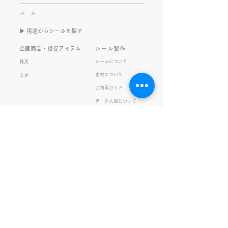
また書くのかって？ それは、
もないかもしれま
ホーム
きなこがまた笑いのネタを提
いので暫く続けて
▶︎ 用途からシールを探す
供してくれたから･･･ アッセ
います。 S.T
ンブリ事業部のきなこ(ニック
企画商品・販促アイテム
シール製作
ネーム)は、漢字がちょっぴり
雑貨
シールについて
苦手。 だけど本人はいつも自
素材について
文具
信満々。 【彼女の書いた漢字
ご利用ガイド
の間違い例】 機械説定×⇒設
データ入稿について
定〇 準備能熱×⇒態勢〇 証
固 ×⇒証拠〇 間違いを指
私たちの取り組み
会社情報
摘されると「恥ずかしい！」
品質・環境方針
会社概要・沿革
とか「覚えます！」になると
プライバシーの保護
経営理念・社長挨拶
ころ、きなこは
健康経営
アクセス
FSC®︎認証
アッセンブリ
提案事例
スタッフブログ
お知らせ