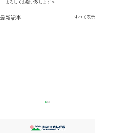
よろしくお願い致します☺️
すべて表示
最新記事
きなこが書く漢字は雰囲
推し活
気派
最近とあるVTube
このブログで、きなこの話を
います。 ライブ
書くのは今回で2回目。 なぜ
してます。 推し