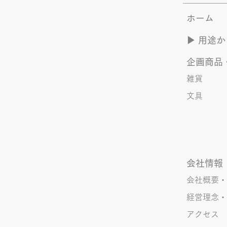
のかって？ それは、きなこがま
ホーム
た笑いのネタを提供してくれたか
ら･･･ アッセンブリ事業部のきな
▶︎ 用途
こ(ニックネーム)は、漢字がちょ
っぴり苦手。 だけど本人はいつ
企画商品
も自信満々。 【彼女の書いた漢
字の間違い例】 機械説定×⇒設定
雑貨
〇 準備能熱×⇒態勢〇 証固
文具
×⇒証拠〇 間違いを指摘されると
「恥ずかしい！」とか「覚えま
す！」になるところ、きなこは
会社情報
会社概要・
経営理念・
アクセス