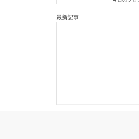
最新記事
きなこが書く漢字は雰囲気派
このブログで、きなこの話を書く
のは今回で2回目。 なぜまた書く