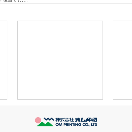
推し活
長い
最近とあるVTuberにハマってい
とう
ます。 ライブに行ったりもして
始ま