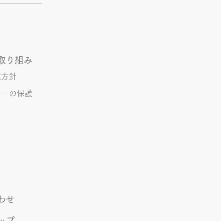
ご飯つくりに、食べ盛り男子
お腹を満たすための間食の用
。。 理科展などの宿題の手
などなど。。。 世の中の母
ってはとても辛い1ヶ月の始
取り組み
です。 全国のお母さん達、
境方針
頑張りましょう！！ 管理 S
シーの保護
わせ
ップ