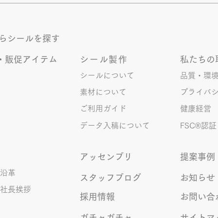
ます。 推し活という程でもない
お昼
かもしれませんが 楽しいので暫
達の
く続けていこうと思います。 S.T
意。
からシールを探す
伝い
にと
・販促アイテム
シール製作
私たちの
まり
シールについて
品質・環
共に
素材について
プライバ
ご利用ガイド
健康経営
データ入稿について
FSC®︎認証
アッセンブリ
提案事例
沿革
スタッフブログ
お知らせ
社長挨拶
採用情報
お問い合
ガチャガチャ
サイトマ