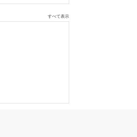
すべて表示
夏休み
とう、子供達の長い夏休みが
ってしまいました。 毎日の