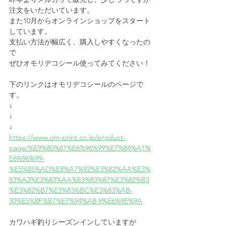
注文をいただいています。
また10月からオンラインショップをスタート
しています。
支払い方法が幅広く、購入しやすくなったの
で
ぜひオモリデコシール使ってみてください！
下のリンクはオモリデコシールのページで
す。
↓
↓
↓
https://www.om-print.co.jp/product-
page/%E9%80%81%E6%96%99%E7%84%A1%
E6%96%99-
%E5%85%AD%E8%A7%92%E3%82%AA%E3%
83%A2%E3%83%AA%E3%83%87%E3%82%B3
%E3%82%B7%E3%83%BC%E3%83%AB-
30%E5%8F%B7%E7%94%A8-9%E6%9E%9A
カワハギ釣りシーズンインしていますが