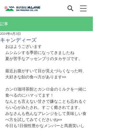
記事
2024年6月3日
キャンディーズ
おはようございます
ムシムシする季節になってきましたね
夏が苦手なアッセンブリのタカサゴです。
最近お腹がすいて目が見えづらくなった時、
大好きな飴の食べ方があります🍬
カンロ珈琲茶館とカンロ金のミルクを一緒に
食べるのにハマってます！
なんとも言えない甘さで嫌なことも忘れるぐ
らい心がみたされ、すごく癒されてます。
みなさんも色んなアレンジをして美味しい食
べ方を試してみてくださいね🍬
今日も1日個性豊かなメンバーと馬鹿笑いし