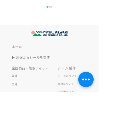
きなこが書く漢字は雰囲
推し活
気派
最近とあるVTube
このブログで、きなこの話を
います。 ライブ
書くのは今回で2回目。 なぜ
してます。 推し
また書くのかって？ それは、
もないかもしれま
ホーム
きなこがまた笑いのネタを提
いので暫く続けて
▶︎ 用途からシールを探す
供してくれたから･･･ アッセ
います。 S.T
ンブリ事業部のきなこ(ニック
企画商品・販促アイテム
シール製作
ネーム)は、漢字がちょっぴり
雑貨
シールについて
苦手。 だけど本人はいつも自
素材について
文具
信満々。 【彼女の書いた漢字
ご利用ガイド
の間違い例】 機械説定×⇒設
データ入稿について
定〇 準備能熱×⇒態勢〇 証
固 ×⇒証拠〇 間違いを指
私たちの取り組み
会社情報
摘されると「恥ずかしい！」
品質・環境方針
会社概要・沿革
とか「覚えます！」になると
プライバシーの保護
経営理念・社長挨拶
ころ、きなこは
健康経営
アクセス