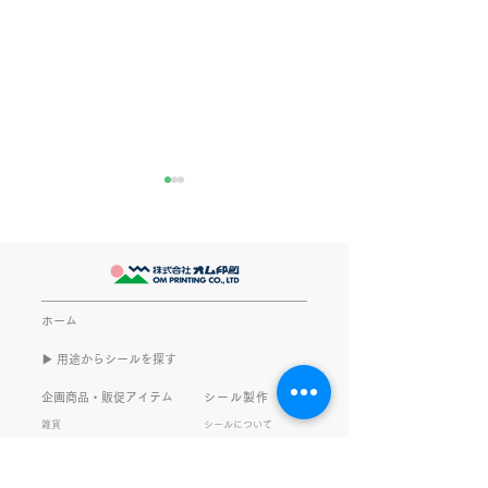
きなこが書く漢字は雰囲
推し活
気派
最近とあるVTube
このブログで、きなこの話を
います。 ライブ
書くのは今回で2回目。 なぜ
してます。 推し
また書くのかって？ それは、
もないかもしれま
ホーム
きなこがまた笑いのネタを提
いので暫く続けて
▶︎ 用途からシールを探す
供してくれたから･･･ アッセ
います。 S.T
ンブリ事業部のきなこ(ニック
企画商品・販促アイテム
シール製作
ネーム)は、漢字がちょっぴり
雑貨
シールについて
苦手。 だけど本人はいつも自
素材について
文具
信満々。 【彼女の書いた漢字
ご利用ガイド