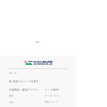
きなこが書く漢字は雰囲
推し活
気派
最近とあるVTube
このブログで、きなこの話を
います。 ライブ
書くのは今回で2回目。 なぜ
してます。 推し
また書くのかって？ それは、
もないかもしれま
ホーム
きなこがまた笑いのネタを提
いので暫く続けて
▶︎ 用途からシールを探す
供してくれたから･･･ アッセ
います。 S.T
ンブリ事業部のきなこ(ニック
企画商品・販促アイテム
シール製作
ネーム)は、漢字がちょっぴり
雑貨
シールについて
苦手。 だけど本人はいつも自
素材について
文具
信満々。 【彼女の書いた漢字