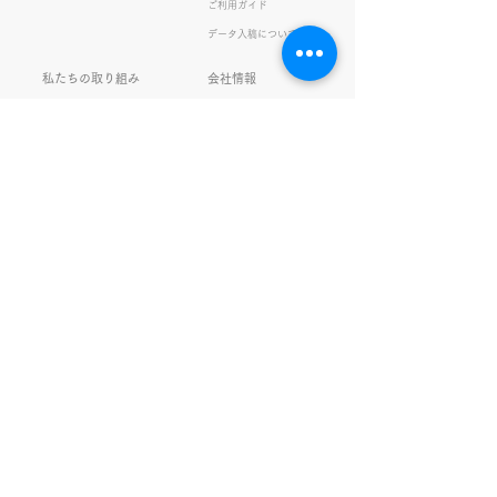
ご利用ガイド
の間違い例】 機械説定×⇒設
データ入稿について
定〇 準備能熱×⇒態勢〇 証
固 ×⇒証拠〇 間違いを指
私たちの取り組み
会社情報
摘されると「恥ずかしい！」
品質・環境方針
会社概要・沿革
とか「覚えます！」になると
プライバシーの保護
経営理念・社長挨拶
ころ、きなこは
健康経営
アクセス
FSC®︎認証
アッセンブリ
提案事例
スタッフブログ
お知らせ
採用情報
お問い合わせ
ガチャガチャ
サイトマップ
SNS更新中！
www.om-printing.co.jp