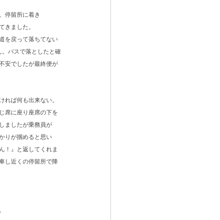
。停留所に着き
てきました。
道を戻って落ちてない
ん。バスで落としたと確
不安でしたが最終便が
ければ何も出来ない。
じ席に座り座席の下を
しましたが乗務員が
かりが掴めると思い
ん！』と返してくれま
車し近くの停留所で降
。