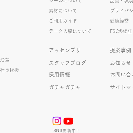
字の間違い例】 機械説定×⇒設定
シールについて
品質・環
〇 準備能熱×⇒態勢〇 証固
素材について
プライバ
×⇒証拠〇 間違いを指摘されると
ご利用ガイド
健康経営
「恥ずかしい！」とか「覚えま
す！」になるところ、きなこは
データ入稿について
FSC®︎認証
アッセンブリ
提案事例
沿革
スタッフブログ
お知らせ
社長挨拶
採用情報
お問い合
ガチャガチャ
サイトマ
SNS更新中！