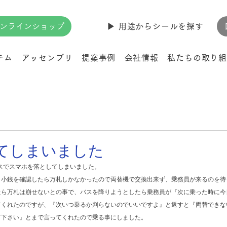
ンラインショップ
▶︎ 用途からシールを探す
テム
アッセンブリ
提案事例
会社情報
私たちの取り組
てしまいました
バスでスマホを落としてしまいました。
、小銭を確認したら万札しかなかったので両替機で交換出来ず、乗務員が来るのを待
たら万札は崩せないとの事で、バスを降りようとしたら乗務員が『次に乗った時に今
てくれたのですが、『次いつ乗るか判らないのでいいですよ』と返すと『両替できな
て下さい』とまで言ってくれたので乗る事にしました。