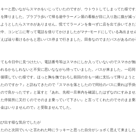
ッキーと思いながらスマホをいじっていたのですが、ウトウトしてしまってた様です
スを降りました。プラプラ歩いて帰る途中ラーメン屋の看板が目に入り急に腹が減っ
見ようとしたらスマホがありません。慌ててラーメンを食べずに店を出て歩いてきた
途中、コンビニに寄って電話を借りてかけましたがマナｰモードにしている為出ませ
言えば辿り着けるかもと思いバス停まで行きました。田舎なのでまだバスがあるのか
しても今日中に見つけたい。電話番号等はスマホにしか入っていないのでスマホが無
われるかもしれないと不安に思いなながら待っていました。バスが来ました。一応同
！循環していた様です。ほっと胸を撫でおろし前回の分も一緒に支払って降りようと
れたのですか？』と訪ねてきたので『スマホを落としたので同社のバスに乗れば手掛
たので良かったです』と返すと『あれ、先程一旦車内を確認したはずなのにすみませ
した停留所に又行くのでそのまま乗っていて下さい』と言ってくれたのでそのまま乗
料金はいりませんので』と受取ませんでした。
飛び出す様な気分でしたが
ったのと次回でいいと言われた時にラッキーと思った自分がショボく思えて来ました