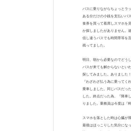
バスに乗りながらちょっとラ
ある分だけの小銭を支払いバ
食券を買って着席しスマホを
か探しましたがありません。
信し違うバスでも時間帯等を
残ってました。
明日、朝から必要なのでどう
バスが来ても解からないとい
探してみました。ありました
『わざわざ払う為に乗ってく
乗車しました。同じバスだっ
した。終点だった為、『降車
りました。乗務員は今度は『
スマホを落とした時は心臓が
最後はほっこりした気分にな