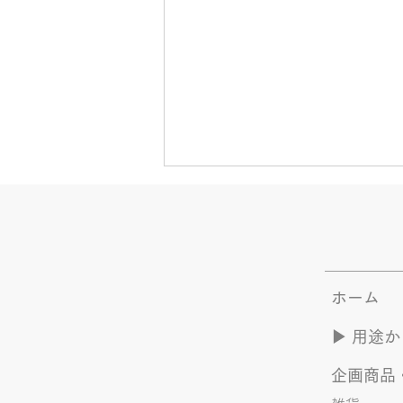
ホーム
夏のYOASOBI つづき
▶︎ 用途
企画商品