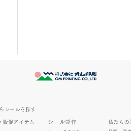
きなこが書く漢字は雰囲気派
推し
このブログで、きなこの話を書く
最近
のは今回で2回目。 なぜまた書く
ます
のかって？ それは、きなこがま
ます
た笑いのネタを提供してくれたか
かも
ら･･･ アッセンブリ事業部のきな
く続
からシールを探す
こ(ニックネーム)は、漢字がちょ
っぴり苦手。 だけど本人はいつ
・販促アイテム
シール製作
私たちの
も自信満々。 【彼女の書いた漢