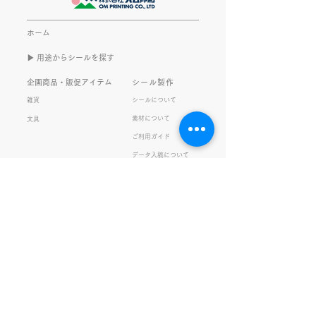
書くのは今回で2回目。 なぜ
してます。 推し
また書くのかって？ それは、
もないかもしれま
ホーム
きなこがまた笑いのネタを提
いので暫く続けて
▶︎ 用途からシールを探す
供してくれたから･･･ アッセ
います。 S.T
ンブリ事業部のきなこ(ニック
企画商品・販促アイテム
シール製作
ネーム)は、漢字がちょっぴり
雑貨
シールについて
苦手。 だけど本人はいつも自
素材について
文具
信満々。 【彼女の書いた漢字
ご利用ガイド
の間違い例】 機械説定×⇒設
データ入稿について
定〇 準備能熱×⇒態勢〇 証
固 ×⇒証拠〇 間違いを指
私たちの取り組み
会社情報
摘されると「恥ずかしい！」
品質・環境方針
会社概要・沿革
とか「覚えます！」になると
プライバシーの保護
経営理念・社長挨拶
ころ、きなこは
健康経営
アクセス
FSC®︎認証
アッセンブリ
提案事例
スタッフブログ
お知らせ