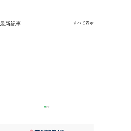
すべて表示
最新記事
きなこが書く漢字は雰囲
推し活
気派
最近とあるVTube
このブログで、きなこの話を
います。 ライブ