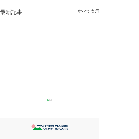
すべて表示
最新記事
きなこが書く漢字は雰囲
推し活
気派
最近とあるVTube
このブログで、きなこの話を
います。 ライブ
書くのは今回で2回目。 なぜ
してます。 推し