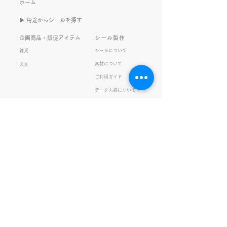
また書くのかって？ それは、
もないかもしれま
ホーム
きなこがまた笑いのネタを提
いので暫く続けて
▶︎ 用途からシールを探す
供してくれたから･･･ アッセ
います。 S.T
ンブリ事業部のきなこ(ニック
企画商品・販促アイテム
シール製作
ネーム)は、漢字がちょっぴり
雑貨
シールについて
苦手。 だけど本人はいつも自
素材について
文具
信満々。 【彼女の書いた漢字
ご利用ガイド
の間違い例】 機械説定×⇒設
データ入稿について
定〇 準備能熱×⇒態勢〇 証
固 ×⇒証拠〇 間違いを指
私たちの取り組み
会社情報
摘されると「恥ずかしい！」
品質・環境方針
会社概要・沿革
とか「覚えます！」になると
プライバシーの保護
経営理念・社長挨拶
ころ、きなこは
健康経営
アクセス
FSC®︎認証
アッセンブリ
提案事例
スタッフブログ
お知らせ
採用情報
お問い合わせ