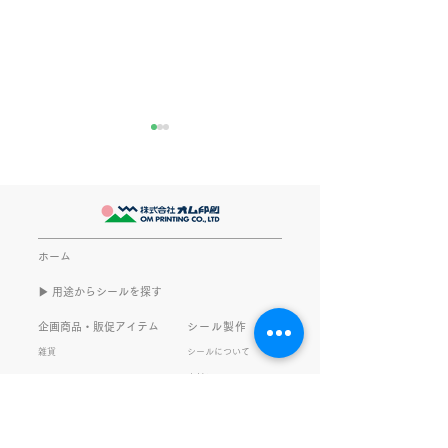
きなこが書く漢字は雰囲
推し活
気派
最近とあるVTube
このブログで、きなこの話を
います。 ライブ
書くのは今回で2回目。 なぜ
してます。 推し
また書くのかって？ それは、
もないかもしれま
ホーム
きなこがまた笑いのネタを提
いので暫く続けて
▶︎ 用途からシールを探す
供してくれたから･･･ アッセ
います。 S.T
ンブリ事業部のきなこ(ニック
企画商品・販促アイテム
シール製作
ネーム)は、漢字がちょっぴり
雑貨
シールについて
苦手。 だけど本人はいつも自
素材について
文具
信満々。 【彼女の書いた漢字
ご利用ガイド
の間違い例】 機械説定×⇒設
データ入稿について
定〇 準備能熱×⇒態勢〇 証