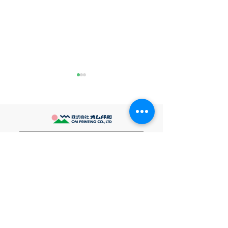
きなこが書く漢字は雰囲
推し活
気派
最近とあるVTube
このブログで、きなこの話を
います。 ライブ
書くのは今回で2回目。 なぜ
してます。 推し
また書くのかって？ それは、
もないかもしれま
ホーム
きなこがまた笑いのネタを提
いので暫く続けて
▶︎ 用途からシールを探す
供してくれたから･･･ アッセ
います。 S.T
ンブリ事業部のきなこ(ニック
企画商品・販促アイテム
シール製作
ネーム)は、漢字がちょっぴり
雑貨
シールについて
苦手。 だけど本人はいつも自
素材について
文具
信満々。 【彼女の書いた漢字
ご利用ガイド
の間違い例】 機械説定×⇒設