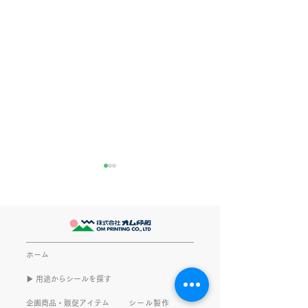
きなこが書く漢字は雰囲
推し活
気派
最近とあるVTube
このブログで、きなこの話を
います。 ライブ
書くのは今回で2回目。 なぜ
してます。 推し
また書くのかって？ それは、
もないかもしれま
ホーム
きなこがまた笑いのネタを提
いので暫く続けて
▶︎ 用途からシールを探す
供してくれたから･･･ アッセ
います。 S.T
ンブリ事業部のきなこ(ニック
企画商品・販促アイテム
シール製作