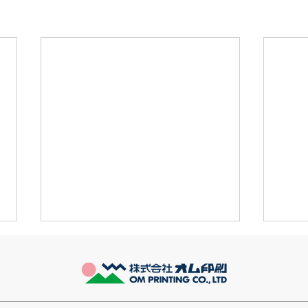
きなこが書く漢字は雰囲気派
推し
このブログで、きなこの話を書く
最近
のは今回で2回目。 なぜまた書く
ます
のかって？ それは、きなこがま
ます