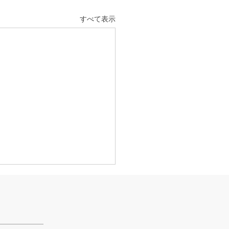
すべて表示
活
とあるVTuberにハマってい
。 ライブに行ったりもして
。 推し活という程でもない