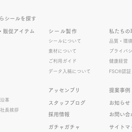
た笑いのネタを提供してくれたか
かも
ら･･･ アッセンブリ事業部のきな
く続
からシールを探す
こ(ニックネーム)は、漢字がちょ
っぴり苦手。 だけど本人はいつ
・販促アイテム
シール製作
私たちの
も自信満々。 【彼女の書いた漢
字の間違い例】 機械説定×⇒設定
シールについて
品質・環
〇 準備能熱×⇒態勢〇 証固
素材について
プライバ
×⇒証拠〇 間違いを指摘されると
ご利用ガイド
健康経営
「恥ずかしい！」とか「覚えま
す！」になるところ、きなこは
データ入稿について
FSC®︎認証
アッセンブリ
提案事例
沿革
スタッフブログ
お知らせ
社長挨拶
採用情報
お問い合
ガチャガチャ
サイトマ