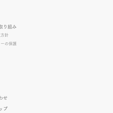
しれませんが 楽しいので暫
けていこうと思います。 S.T
取り組み
境方針
シーの保護
わせ
ップ