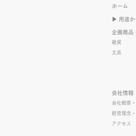
ホーム
夏のYOASOBI つづき
▶︎ 用途
企画商品
雑貨
文具
会社情報
会社概要・
経営理念・
アクセス