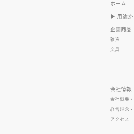
ホーム
た笑いのネタを提供してくれたか
ら･･･ アッセンブリ事業部のきな
▶︎ 用途
こ(ニックネーム)は、漢字がちょ
っぴり苦手。 だけど本人はいつ
企画商品
も自信満々。 【彼女の書いた漢
字の間違い例】 機械説定×⇒設定
雑貨
〇 準備能熱×⇒態勢〇 証固
文具
×⇒証拠〇 間違いを指摘されると
「恥ずかしい！」とか「覚えま
す！」になるところ、きなこは
会社情報
会社概要・
経営理念・
アクセス