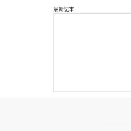
最新記事
きなこが書く漢字は雰囲気派
このブログで、きなこの話を書く
のは今回で2回目。 なぜまた書く
のかって？ それは、きなこがま