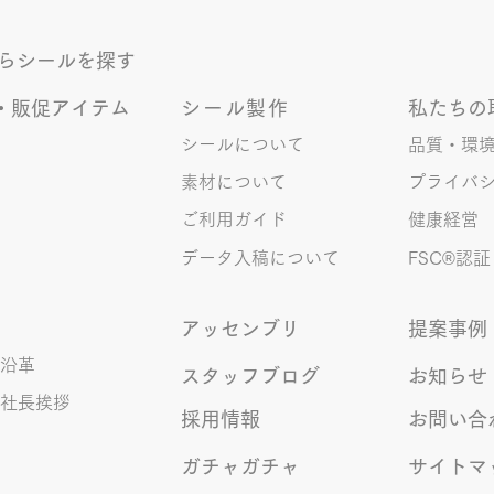
かもしれませんが 楽しいので暫
達の
く続けていこうと思います。 S.T
意。
からシールを探す
伝い
にと
・販促アイテム
シール製作
私たちの
まり
シールについて
品質・環
共に
素材について
プライバ
ご利用ガイド
健康経営
データ入稿について
FSC®︎認証
アッセンブリ
提案事例
沿革
スタッフブログ
お知らせ
社長挨拶
採用情報
お問い合
ガチャガチャ
サイトマ