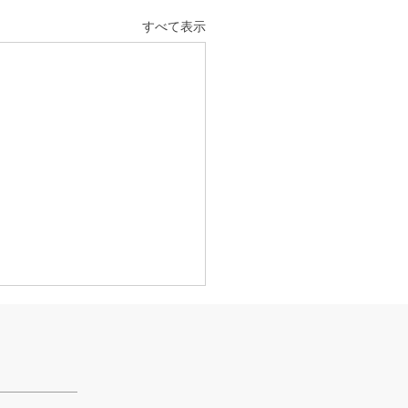
すべて表示
夏休み
とう、子供達の長い夏休みが
ってしまいました。 毎日の
ご飯つくりに、食べ盛り男子