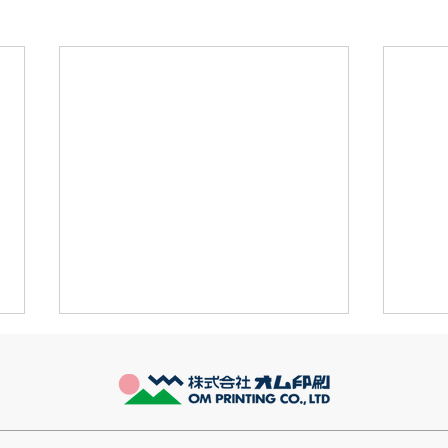
推し活
長い
最近とあるVTuberにハマってい
とう
ます。 ライブに行ったりもして
始ま
ます。 推し活という程でもない
お昼