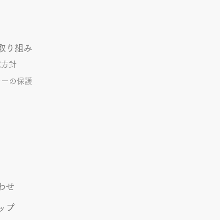
お腹を満たすための間食の用
。。 理科展などの宿題の手
などなど。。。 世の中の母
ってはとても辛い1ヶ月の始
取り組み
です。 全国のお母さん達、
境方針
頑張りましょう！！ 管理 S
シーの保護
わせ
ップ