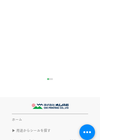
きなこが書く漢字は雰囲
推し活
気派
最近とあるVTube
このブログで、きなこの話を
います。 ライブ
書くのは今回で2回目。 なぜ
してます。 推し
また書くのかって？ それは、
もないかもしれま
ホーム
きなこがまた笑いのネタを提
いので暫く続けて
▶︎ 用途からシールを探す
供してくれたから･･･ アッセ
います。 S.T