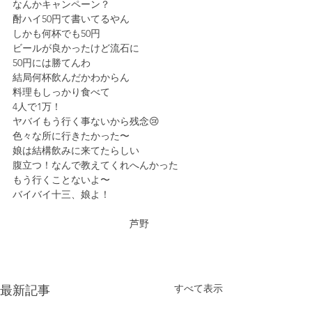
なんかキャンペーン？
酎ハイ50円て書いてるやん
しかも何杯でも50円
ビールが良かったけど流石に
50円には勝てんわ
結局何杯飲んだかわからん
料理もしっかり食べて
4人で1万！
ヤバイもう行く事ないから残念😢
色々な所に行きたかった〜
娘は結構飲みに来てたらしい
腹立つ！なんで教えてくれへんかった
もう行くことないよ〜
バイバイ十三、娘よ！
　　　　　　　　　　　　芦野
すべて表示
最新記事