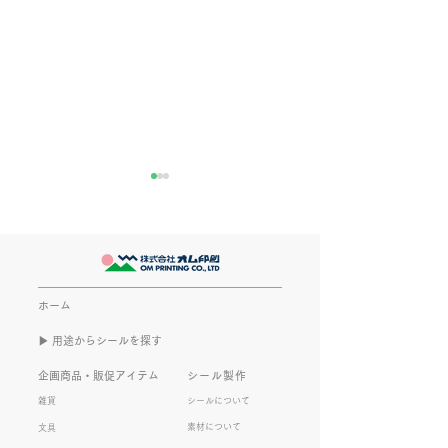
きなこが書く漢字は雰囲
推し活
気派
最近とあるVTube
このブログで、きなこの話を
います。 ライブ
書くのは今回で2回目。 なぜ
してます。 推し
また書くのかって？ それは、
もないかもしれま
ホーム
きなこがまた笑いのネタを提
いので暫く続けて
▶︎ 用途からシールを探す
供してくれたから･･･ アッセ
います。 S.T
ンブリ事業部のきなこ(ニック
企画商品・販促アイテム
シール製作
ネーム)は、漢字がちょっぴり
雑貨
シールについて
苦手。 だけど本人はいつも自
素材について
文具
信満々。 【彼女の書いた漢字