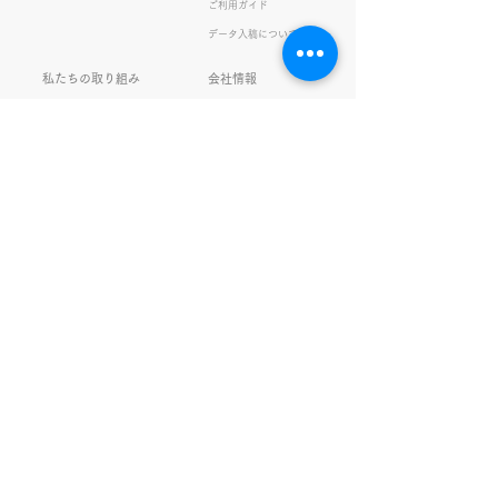
ご利用ガイド
の間違い例】 機械説定×⇒設
データ入稿について
定〇 準備能熱×⇒態勢〇 証
固 ×⇒証拠〇 間違いを指
私たちの取り組み
会社情報
摘されると「恥ずかしい！」
品質・環境方針
会社概要・沿革
とか「覚えます！」になると
プライバシーの保護
経営理念・社長挨拶
ころ、きなこは
健康経営
アクセス
FSC®︎認証
アッセンブリ
提案事例
スタッフブログ
お知らせ
採用情報
お問い合わせ
ガチャガチャ
サイトマップ
SNS更新中！
www.om-printing.co.jp