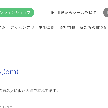
ンラインショップ
▶︎ 用途からシールを探す
テム
アッセンブリ
提案事例
会社情報
私たちの取り組
(om)
の有名人に似た人達で溢れてます。
)
広末涼子