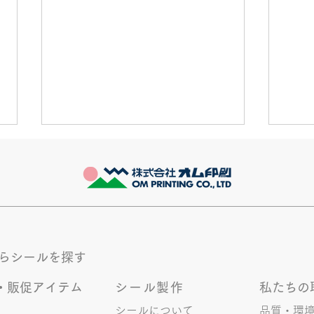
推し活
長い
最近とあるVTuberにハマってい
とう
ます。 ライブに行ったりもして
始ま
ます。 推し活という程でもない
お昼
かもしれませんが 楽しいので暫
達の
く続けていこうと思います。 S.T
意。
からシールを探す
伝い
にと
・販促アイテム
シール製作
私たちの
まり
シールについて
品質・環
共に