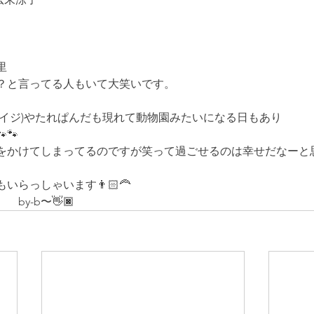
里
？と言ってる人もいて大笑いです。
ハイジ)やたれぱんだも現れて動物園みたいになる日もあり
🐾
をかけてしまってるのですが笑って過ごせるのは幸せだなーと思
らっしゃいます👨🏻‍🦰
　by-b〜👋🏿