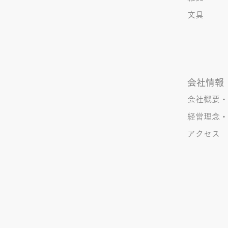
〇 準備能熱×⇒態勢〇 証固
文具
×⇒証拠〇 間違いを指摘されると
「恥ずかしい！」とか「覚えま
す！」になるところ、きなこは
会社情報
会社概要・
経営理念・
アクセス