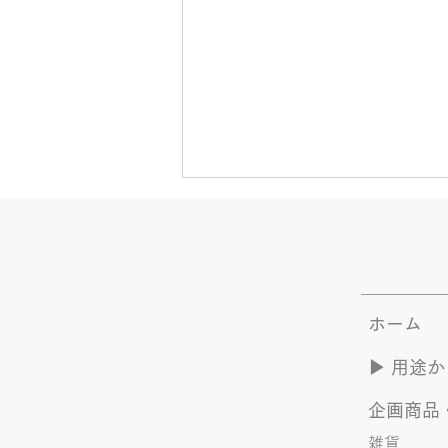
きなこが書く漢字は雰囲気派
このブログで、きなこの話を書く
のは今回で2回目。 なぜまた書く
のかって？ それは、きなこがま
ホーム
た笑いのネタを提供してくれたか
ら･･･ アッセンブリ事業部のきな
▶︎ 用途
こ(ニックネーム)は、漢字がちょ
っぴり苦手。 だけど本人はいつ
企画商品
も自信満々。 【彼女の書いた漢
字の間違い例】 機械説定×⇒設定
雑貨