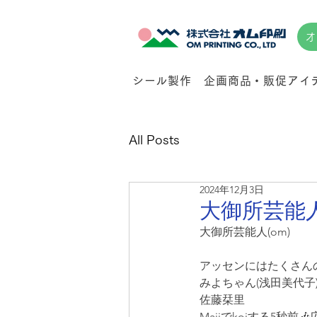
オ
シール製作
企画商品・販促アイ
All Posts
2024年12月3日
大御所芸能人
大御所芸能人(om)
アッセンにはたくさん
みよちゃん(浅田美代子
佐藤栞里
Majiでkoiする5秒前