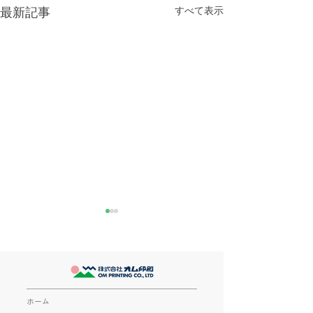
すべて表示
最新記事
きなこが書く漢字は雰囲
推し活
気派
最近とあるVTube
このブログで、きなこの話を
います。 ライブ
書くのは今回で2回目。 なぜ
してます。 推し
また書くのかって？ それは、
もないかもしれま
ホーム