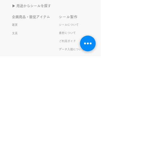
きなこがまた笑いのネタを提
いので暫く続けて
▶︎ 用途からシールを探す
供してくれたから･･･ アッセ
います。 S.T
ンブリ事業部のきなこ(ニック
企画商品・販促アイテム
シール製作
ネーム)は、漢字がちょっぴり
雑貨
シールについて
苦手。 だけど本人はいつも自
素材について
文具
信満々。 【彼女の書いた漢字
ご利用ガイド
の間違い例】 機械説定×⇒設
データ入稿について
定〇 準備能熱×⇒態勢〇 証
固 ×⇒証拠〇 間違いを指
私たちの取り組み
会社情報
摘されると「恥ずかしい！」
品質・環境方針
会社概要・沿革
とか「覚えます！」になると
プライバシーの保護
経営理念・社長挨拶
ころ、きなこは
健康経営
アクセス
FSC®︎認証
アッセンブリ
提案事例
スタッフブログ
お知らせ
採用情報
お問い合わせ
ガチャガチャ
サイトマップ