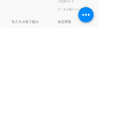
ご利用ガイド
の間違い例】 機械説定×⇒設
データ入稿について
定〇 準備能熱×⇒態勢〇 証
固 ×⇒証拠〇 間違いを指
私たちの取り組み
会社情報
摘されると「恥ずかしい！」
品質・環境方針
会社概要・沿革
とか「覚えます！」になると
プライバシーの保護
経営理念・社長挨拶
ころ、きなこは
健康経営
アクセス
FSC®︎認証
アッセンブリ
提案事例
スタッフブログ
お知らせ
採用情報
お問い合わせ
ガチャガチャ
サイトマップ
SNS更新中！
www.om-printing.co.jp