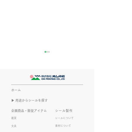
きなこが書く漢字は雰囲
推し活
気派
最近とあるVTube
このブログで、きなこの話を
います。 ライブ
書くのは今回で2回目。 なぜ
してます。 推し
また書くのかって？ それは、
もないかもしれま
ホーム
きなこがまた笑いのネタを提
いので暫く続けて
▶︎ 用途からシールを探す
供してくれたから･･･ アッセ
います。 S.T
ンブリ事業部のきなこ(ニック
企画商品・販促アイテム
シール製作
ネーム)は、漢字がちょっぴり
雑貨
シールについて
苦手。 だけど本人はいつも自
素材について
文具
信満々。 【彼女の書いた漢字