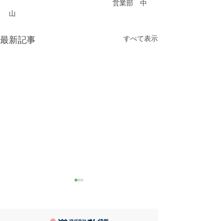
　　　　　　　　　　　　　　　営業部　中
山
すべて表示
最新記事
きなこが書く漢字は雰囲
推し活
気派
最近とあるVTube
このブログで、きなこの話を
います。 ライブ