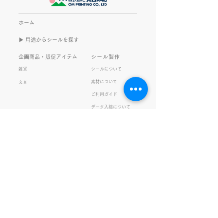
書くのは今回で2回目。 なぜ
してます。 推し
また書くのかって？ それは、
もないかもしれま
ホーム
きなこがまた笑いのネタを提
いので暫く続けて
▶︎ 用途からシールを探す
供してくれたから･･･ アッセ
います。 S.T
ンブリ事業部のきなこ(ニック
企画商品・販促アイテム
シール製作
ネーム)は、漢字がちょっぴり
雑貨
シールについて
苦手。 だけど本人はいつも自
素材について
文具
信満々。 【彼女の書いた漢字
ご利用ガイド
の間違い例】 機械説定×⇒設
データ入稿について
定〇 準備能熱×⇒態勢〇 証
固 ×⇒証拠〇 間違いを指
私たちの取り組み
会社情報
摘されると「恥ずかしい！」
品質・環境方針
会社概要・沿革
とか「覚えます！」になると
プライバシーの保護
経営理念・社長挨拶
ころ、きなこは
健康経営
アクセス
FSC®︎認証
アッセンブリ
提案事例
スタッフブログ
お知らせ