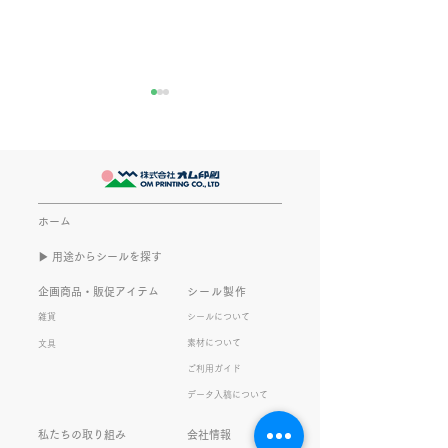
きなこが書く漢字は雰囲
推し活
気派
最近とあるVTube
このブログで、きなこの話を
います。 ライブ
書くのは今回で2回目。 なぜ
してます。 推し
また書くのかって？ それは、
もないかもしれま
ホーム
きなこがまた笑いのネタを提
いので暫く続けて
▶︎ 用途からシールを探す
供してくれたから･･･ アッセ
います。 S.T
ンブリ事業部のきなこ(ニック
企画商品・販促アイテム
シール製作
ネーム)は、漢字がちょっぴり
雑貨
シールについて
苦手。 だけど本人はいつも自
素材について
文具
信満々。 【彼女の書いた漢字
ご利用ガイド
の間違い例】 機械説定×⇒設
データ入稿について
定〇 準備能熱×⇒態勢〇 証
固 ×⇒証拠〇 間違いを指
私たちの取り組み
会社情報