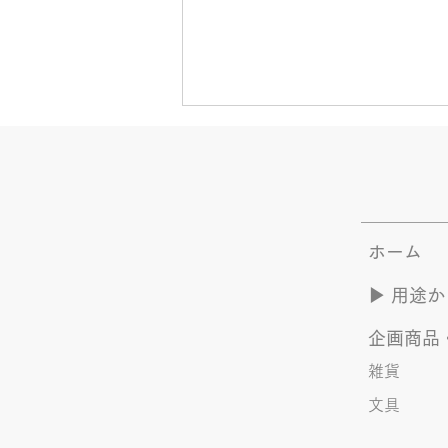
ホーム
夏のYOASOBI つづき
▶︎ 用途
企画商品
雑貨
文具