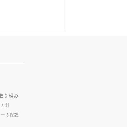
活
とあるVTuberにハマってい
。 ライブに行ったりもして
。 推し活という程でもない
しれませんが 楽しいので暫
けていこうと思います。 S.T
取り組み
境方針
シーの保護