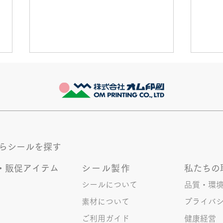
きなこが書く漢字は雰囲気派
推し
このブログで、きなこの話を書く
最近
のは今回で2回目。 なぜまた書く
ます
のかって？ それは、きなこがま
ます
た笑いのネタを提供してくれたか
かも
ら･･･ アッセンブリ事業部のきな
く続
からシールを探す
こ(ニックネーム)は、漢字がちょ
っぴり苦手。 だけど本人はいつ
・販促アイテム
シール製作
私たちの
も自信満々。 【彼女の書いた漢
字の間違い例】 機械説定×⇒設定
シールについて
品質・環
〇 準備能熱×⇒態勢〇 証固
素材について
プライバ
×⇒証拠〇 間違いを指摘されると
ご利用ガイド
健康経営
「恥ずかしい！」とか「覚えま