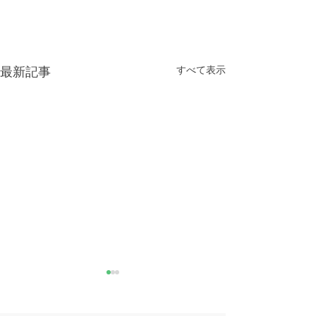
すべて表示
最新記事
きなこが書く漢字は雰囲
推し活
気派
最近とあるVTube