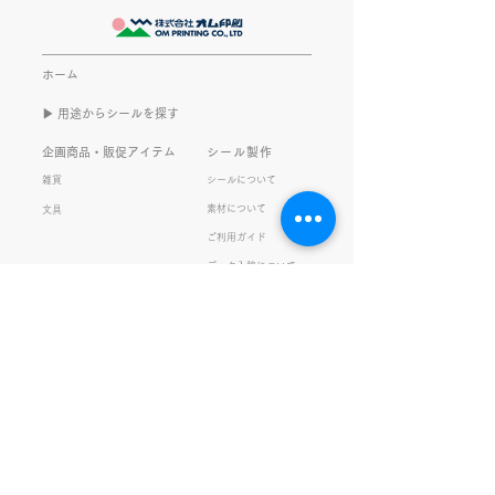
このブログで、きなこの話を
います。 ライブ
書くのは今回で2回目。 なぜ
してます。 推し
また書くのかって？ それは、
もないかもしれま
ホーム
きなこがまた笑いのネタを提
いので暫く続けて
▶︎ 用途からシールを探す
供してくれたから･･･ アッセ
います。 S.T
ンブリ事業部のきなこ(ニック
企画商品・販促アイテム
シール製作
ネーム)は、漢字がちょっぴり
雑貨
シールについて
苦手。 だけど本人はいつも自
素材について
文具
信満々。 【彼女の書いた漢字
ご利用ガイド
の間違い例】 機械説定×⇒設
データ入稿について
定〇 準備能熱×⇒態勢〇 証
固 ×⇒証拠〇 間違いを指
私たちの取り組み
会社情報
摘されると「恥ずかしい！」
品質・環境方針
会社概要・沿革
とか「覚えます！」になると
プライバシーの保護
経営理念・社長挨拶
ころ、きなこは
健康経営
アクセス
FSC®︎認証
アッセンブリ
提案事例