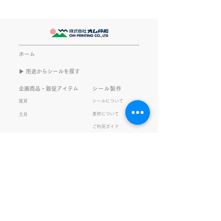
気派
最近とあるVTube
このブログで、きなこの話を
います。 ライブ
書くのは今回で2回目。 なぜ
してます。 推し
また書くのかって？ それは、
もないかもしれま
ホーム
きなこがまた笑いのネタを提
いので暫く続けて
▶︎ 用途からシールを探す
供してくれたから･･･ アッセ
います。 S.T
ンブリ事業部のきなこ(ニック
企画商品・販促アイテム
シール製作
ネーム)は、漢字がちょっぴり
雑貨
シールについて
苦手。 だけど本人はいつも自
素材について
文具
信満々。 【彼女の書いた漢字
ご利用ガイド
の間違い例】 機械説定×⇒設
データ入稿について
定〇 準備能熱×⇒態勢〇 証
固 ×⇒証拠〇 間違いを指
私たちの取り組み
会社情報
摘されると「恥ずかしい！」
品質・環境方針
会社概要・沿革
とか「覚えます！」になると
プライバシーの保護
経営理念・社長挨拶
ころ、きなこは
健康経営
アクセス
FSC®︎認証