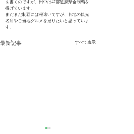
を書くのですが、田中は47都道府県全制覇を
掲げています。
まだまだ制覇には程遠いですが、各地の観光
名所やご当地グルメを巡りたいと思っていま
す。
すべて表示
最新記事
きなこが書く漢字は雰囲
推し活