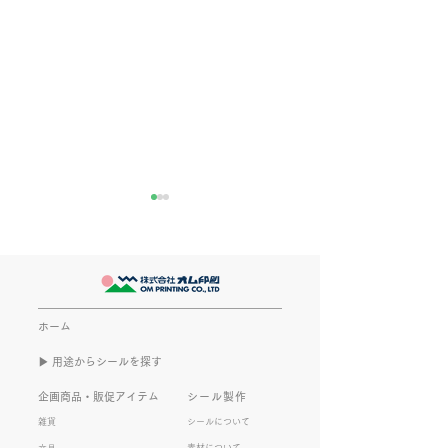
推し活
長い夏休み
最近とあるVTuberにハマって
とうとう、子供達
います。 ライブに行ったりも
みが始まってしま
してます。 推し活という程で
毎日のお昼ご飯つ
もないかもしれませんが 楽し
べ盛り男子達のお
ホーム
いので暫く続けていこうと思
ための間食の用意
▶︎ 用途からシールを探す
います。 S.T
展などの宿題の手
ど。。。 世の中
企画商品・販促アイテム
シール製作
はとても辛い1ヶ
雑貨
シールについて
です。 全国のお
素材について