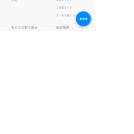
文具
に頑張りましょう
ご利用ガイド
S
データ入稿について
私たちの取り組み
会社情報
品質・環境方針
会社概要・沿革
プライバシーの保護
経営理念・社長挨拶
健康経営
アクセス
FSC®︎認証
アッセンブリ
提案事例
スタッフブログ
お知らせ
採用情報
お問い合わせ
ガチャガチャ
サイトマップ
SNS更新中！