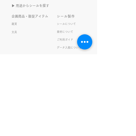
きなこがまた笑いのネタを提
いので暫く続けて
▶︎ 用途からシールを探す
供してくれたから･･･ アッセ
います。 S.T
ンブリ事業部のきなこ(ニック
企画商品・販促アイテム
シール製作
ネーム)は、漢字がちょっぴり
雑貨
シールについて
苦手。 だけど本人はいつも自
素材について
文具
信満々。 【彼女の書いた漢字
ご利用ガイド
の間違い例】 機械説定×⇒設
データ入稿について
定〇 準備能熱×⇒態勢〇 証
固 ×⇒証拠〇 間違いを指
私たちの取り組み
会社情報
摘されると「恥ずかしい！」
品質・環境方針
会社概要・沿革
とか「覚えます！」になると
プライバシーの保護
経営理念・社長挨拶
ころ、きなこは
健康経営
アクセス
FSC®︎認証
アッセンブリ
提案事例
スタッフブログ
お知らせ
採用情報
お問い合わせ
ガチャガチャ
サイトマップ