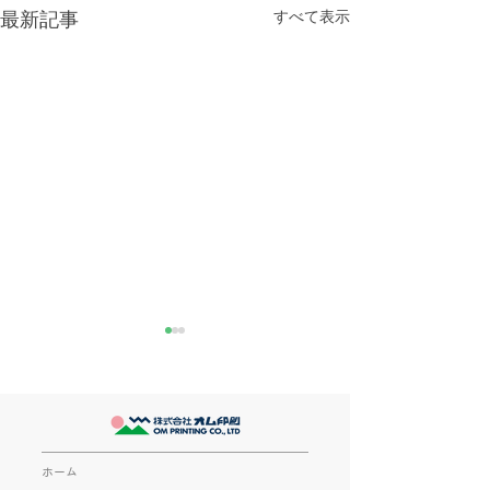
すべて表示
最新記事
きなこが書く漢字は雰囲
推し活
気派
最近とあるVTube
このブログで、きなこの話を
います。 ライブ
書くのは今回で2回目。 なぜ
してます。 推し
また書くのかって？ それは、
もないかもしれま
ホーム