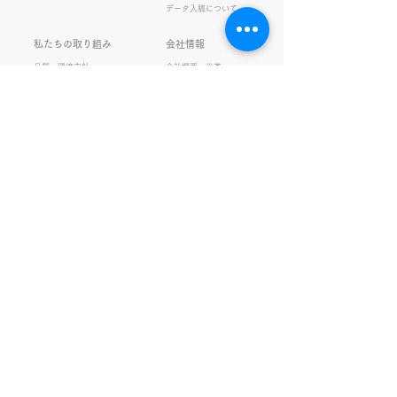
の間違い例】 機械説定×⇒設
データ入稿について
定〇 準備能熱×⇒態勢〇 証
固 ×⇒証拠〇 間違いを指
私たちの取り組み
会社情報
摘されると「恥ずかしい！」
品質・環境方針
会社概要・沿革
とか「覚えます！」になると
プライバシーの保護
経営理念・社長挨拶
ころ、きなこは
健康経営
アクセス
FSC®︎認証
アッセンブリ
提案事例
スタッフブログ
お知らせ
採用情報
お問い合わせ
ガチャガチャ
サイトマップ
SNS更新中！
www.om-printing.co.jp