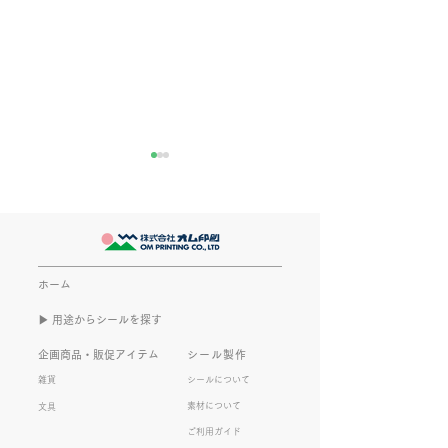
きなこが書く漢字は雰囲
推し活
気派
最近とあるVTube
このブログで、きなこの話を
います。 ライブ
書くのは今回で2回目。 なぜ
してます。 推し
また書くのかって？ それは、
もないかもしれま
ホーム
きなこがまた笑いのネタを提
いので暫く続けて
▶︎ 用途からシールを探す
供してくれたから･･･ アッセ
います。 S.T
ンブリ事業部のきなこ(ニック
企画商品・販促アイテム
シール製作
ネーム)は、漢字がちょっぴり
雑貨
シールについて
苦手。 だけど本人はいつも自
素材について
文具
信満々。 【彼女の書いた漢字
ご利用ガイド