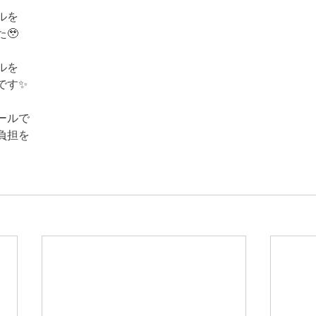
ルを
🥹
ルを
す✨️
ールで
負担を