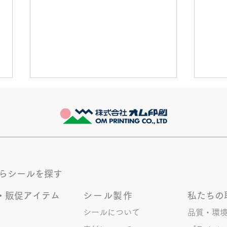
きなこが書く漢字は雰囲気派
推し
このブログで、きなこの話を書く
最近
のは今回で2回目。 なぜまた書く
ます
のかって？ それは、きなこがま
ます
た笑いのネタを提供してくれたか
かも
ら･･･ アッセンブリ事業部のきな
く続
からシールを探す
こ(ニックネーム)は、漢字がちょ
っぴり苦手。 だけど本人はいつ
・販促アイテム
シール製作
私たちの
も自信満々。 【彼女の書いた漢
字の間違い例】 機械説定×⇒設定
シールについて
品質・環
〇 準備能熱×⇒態勢〇 証固