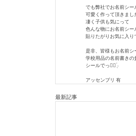
でも弊社でお名前シー
可愛く作って頂きました
凄く子供も気にって
色んな物にお名前シー
貼りたがりお気に入りで
是非、皆様もお名前シ
学校用品の名前書きの
シールでっ︎👍🏻 ̖́-
アッセンブリ 有
最新記事