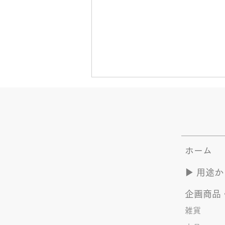
ホーム
夏のYOASOBI つづき
▶︎ 用途
企画商品
雑貨