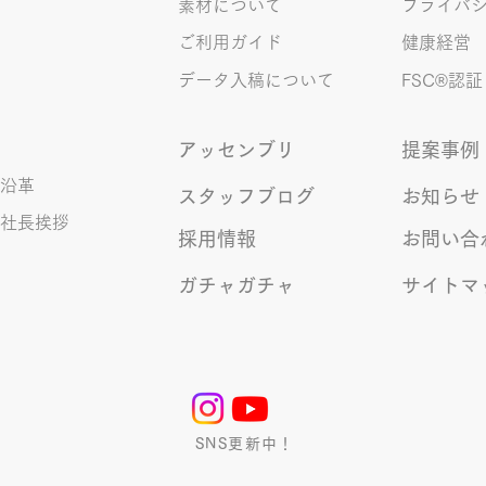
素材について
プライバ
×⇒証拠〇 間違いを指摘されると
ご利用ガイド
健康経営
「恥ずかしい！」とか「覚えま
す！」になるところ、きなこは
データ入稿について
FSC®︎認証
アッセンブリ
提案事例
沿革
スタッフブログ
お知らせ
社長挨拶
採用情報
お問い合
ガチャガチャ
サイトマ
SNS更新中！