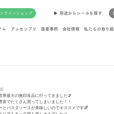
ンラインショップ
▶︎ 用途からシールを探す
テム
アッセンブリ
提案事例
会社情報
私たちの取り組
↕️
世界最大の無印良品に行ってきました🎵
豊富でたくさん買ってしまいました！！
ーとパスタソースが美味しいのでオススメです🌈
エリアもあって娘も楽しそうでした☺️