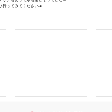
ひ行ってみてください🚗
きなこが書く漢字は雰囲気派
推し