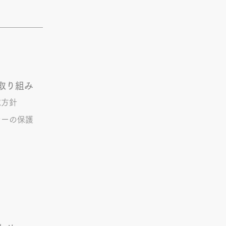
とあるVTuberにハマってい
。 ライブに行ったりもして
。 推し活という程でもない
しれませんが 楽しいので暫
けていこうと思います。 S.T
取り組み
境方針
シーの保護