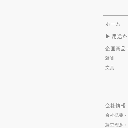
ホーム
夏のYOASOBI つづき
▶︎ 用途
企画商品
雑貨
文具
会社情報
会社概要・
経営理念・