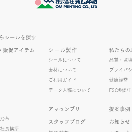
このブログで、きなこの話を書く
最近
のは今回で2回目。 なぜまた書く
ます
のかって？ それは、きなこがま
ます
た笑いのネタを提供してくれたか
かも
ら･･･ アッセンブリ事業部のきな
く続
からシールを探す
こ(ニックネーム)は、漢字がちょ
っぴり苦手。 だけど本人はいつ
・販促アイテム
シール製作
私たちの
も自信満々。 【彼女の書いた漢
字の間違い例】 機械説定×⇒設定
シールについて
品質・環
〇 準備能熱×⇒態勢〇 証固
素材について
プライバ
×⇒証拠〇 間違いを指摘されると
ご利用ガイド
健康経営
「恥ずかしい！」とか「覚えま
す！」になるところ、きなこは
データ入稿について
FSC®︎認証
アッセンブリ
提案事例
沿革
スタッフブログ
お知らせ
社長挨拶