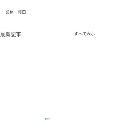
業務　藤田
すべて表示
最新記事
きなこが書く漢字は雰囲
推し活
気派