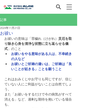
記事
2024年11月21日
お祓い
お祓いの意味は「罪穢れ（けがれ）
災厄を取
り除き心身を清浄な状態に立ち返らせる儀
式
」のこと
お祓いをやる意味がある人は、不幸続き
の人など
お祓いとご祈祷の違いは、ご祈祷は「良
いことが起きる」ことを願うこと
これはおみくじやお守りも同じですが、信じ
ていない人にご利益がないことは自然でしょ
う。
また「お祓いをするだけで今の病気がすべて
消える」など、過剰な期待を抱いている場合
も、