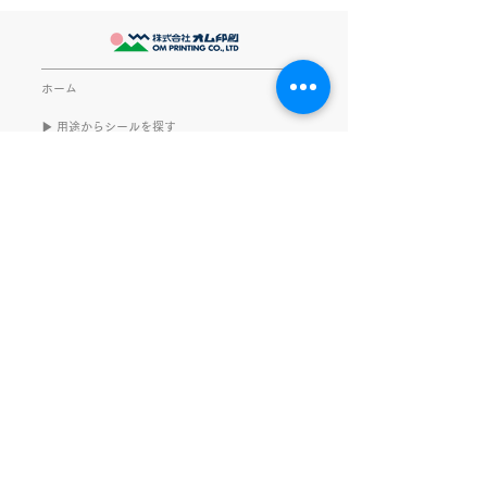
最近とあるVTube
このブログで、きなこの話を
います。 ライブ
書くのは今回で2回目。 なぜ
してます。 推し
また書くのかって？ それは、
もないかもしれま
ホーム
きなこがまた笑いのネタを提
いので暫く続けて
▶︎ 用途からシールを探す
供してくれたから･･･ アッセ
います。 S.T
ンブリ事業部のきなこ(ニック
企画商品・販促アイテム
シール製作
ネーム)は、漢字がちょっぴり
雑貨
シールについて
苦手。 だけど本人はいつも自
素材について
文具
信満々。 【彼女の書いた漢字
ご利用ガイド
の間違い例】 機械説定×⇒設
データ入稿について
定〇 準備能熱×⇒態勢〇 証
固 ×⇒証拠〇 間違いを指
私たちの取り組み
会社情報
摘されると「恥ずかしい！」
品質・環境方針
会社概要・沿革
とか「覚えます！」になると
プライバシーの保護
経営理念・社長挨拶
ころ、きなこは
健康経営
アクセス
FSC®︎認証
アッセンブリ
提案事例