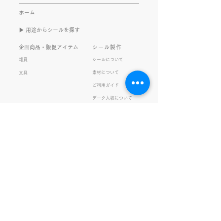
また書くのかって？ それは、
もないかもしれま
ホーム
きなこがまた笑いのネタを提
いので暫く続けて
▶︎ 用途からシールを探す
供してくれたから･･･ アッセ
います。 S.T
ンブリ事業部のきなこ(ニック
企画商品・販促アイテム
シール製作
ネーム)は、漢字がちょっぴり
雑貨
シールについて
苦手。 だけど本人はいつも自
素材について
文具
信満々。 【彼女の書いた漢字
ご利用ガイド
の間違い例】 機械説定×⇒設
データ入稿について
定〇 準備能熱×⇒態勢〇 証
固 ×⇒証拠〇 間違いを指
私たちの取り組み
会社情報
摘されると「恥ずかしい！」
品質・環境方針
会社概要・沿革
とか「覚えます！」になると
プライバシーの保護
経営理念・社長挨拶
ころ、きなこは
健康経営
アクセス
FSC®︎認証
アッセンブリ
提案事例
スタッフブログ
お知らせ