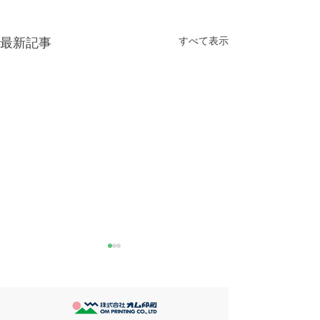
すべて表示
最新記事
きなこが書く漢字は雰囲
推し活
気派
最近とあるVTube
このブログで、きなこの話を
います。 ライブ
書くのは今回で2回目。 なぜ
してます。 推し