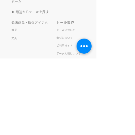
また書くのかって？ それは、
もないかもしれま
ホーム
きなこがまた笑いのネタを提
いので暫く続けて
▶︎ 用途からシールを探す
供してくれたから･･･ アッセ
います。 S.T
ンブリ事業部のきなこ(ニック
企画商品・販促アイテム
シール製作
ネーム)は、漢字がちょっぴり
雑貨
シールについて
苦手。 だけど本人はいつも自
素材について
文具
信満々。 【彼女の書いた漢字
ご利用ガイド
の間違い例】 機械説定×⇒設
データ入稿について
定〇 準備能熱×⇒態勢〇 証
固 ×⇒証拠〇 間違いを指
私たちの取り組み
会社情報
摘されると「恥ずかしい！」
品質・環境方針
会社概要・沿革
とか「覚えます！」になると
プライバシーの保護
経営理念・社長挨拶
ころ、きなこは
健康経営
アクセス
FSC®︎認証
アッセンブリ
提案事例
スタッフブログ
お知らせ
採用情報
お問い合わせ