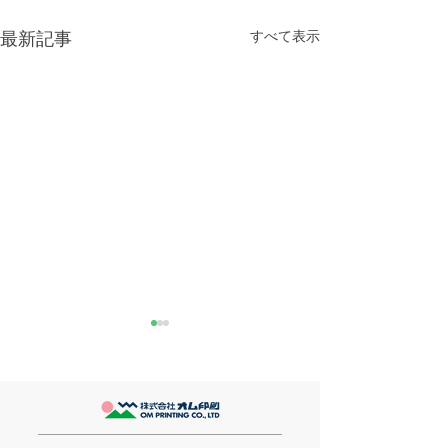
すべて表示
最新記事
きなこが書く漢字は雰囲
推し活
気派
最近とあるVTube
このブログで、きなこの話を
います。 ライブ
書くのは今回で2回目。 なぜ
してます。 推し