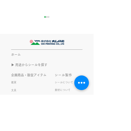
きなこが書く漢字は雰囲
推し活
気派
最近とあるVTube
このブログで、きなこの話を
います。 ライブ
書くのは今回で2回目。 なぜ
してます。 推し
また書くのかって？ それは、
もないかもしれま
ホーム
きなこがまた笑いのネタを提
いので暫く続けて
▶︎ 用途からシールを探す
供してくれたから･･･ アッセ
います。 S.T
ンブリ事業部のきなこ(ニック
企画商品・販促アイテム
シール製作
ネーム)は、漢字がちょっぴり
雑貨
シールについて
苦手。 だけど本人はいつも自
素材について
文具
信満々。 【彼女の書いた漢字
ご利用ガイド
の間違い例】 機械説定×⇒設
データ入稿について
定〇 準備能熱×⇒態勢〇 証
固 ×⇒証拠〇 間違いを指
私たちの取り組み
会社情報
摘されると「恥ずかしい！」
品質・環境方針
会社概要・沿革