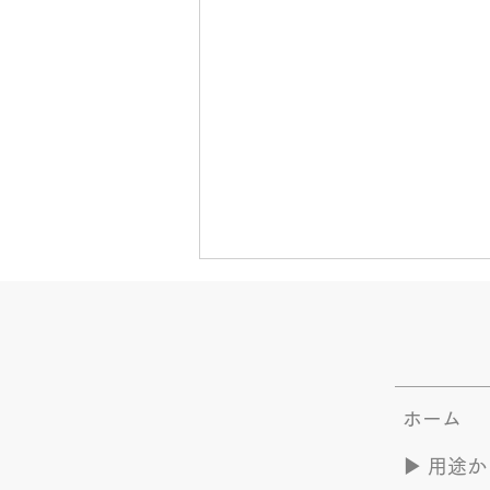
ホーム
夏のYOASOBI つづき
▶︎ 用途