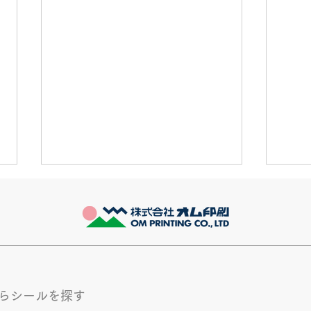
きなこが書く漢字は雰囲気派
推し
このブログで、きなこの話を書く
最近
のは今回で2回目。 なぜまた書く
ます
のかって？ それは、きなこがま
ます
た笑いのネタを提供してくれたか
かも
ら･･･ アッセンブリ事業部のきな
く続
からシールを探す
こ(ニックネーム)は、漢字がちょ