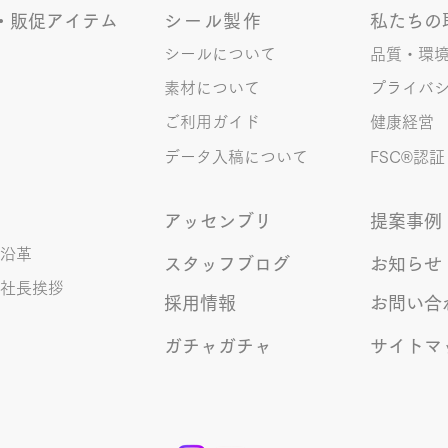
っぴり苦手。 だけど本人はいつ
・販促アイテム
シール製作
私たちの
も自信満々。 【彼女の書いた漢
字の間違い例】 機械説定×⇒設定
シールについて
品質・環
〇 準備能熱×⇒態勢〇 証固
素材について
プライバ
×⇒証拠〇 間違いを指摘されると
ご利用ガイド
健康経営
「恥ずかしい！」とか「覚えま
す！」になるところ、きなこは
データ入稿について
FSC®︎認証
アッセンブリ
提案事例
沿革
スタッフブログ
お知らせ
社長挨拶
採用情報
お問い合
ガチャガチャ
サイトマ