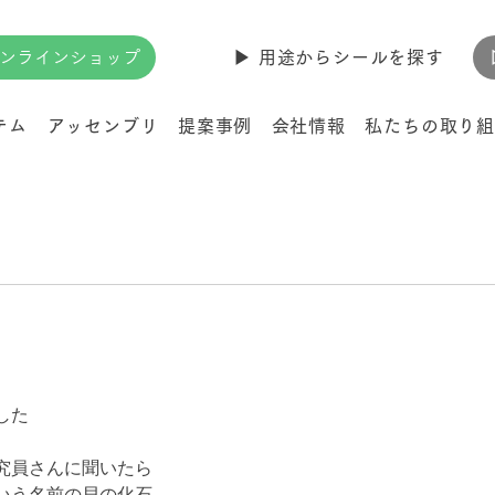
ンラインショップ
▶︎ 用途からシールを探す
テム
アッセンブリ
提案事例
会社情報
私たちの取り組
した
究員さんに聞いたら
いう名前の貝の化石