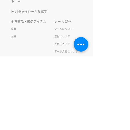
また書くのかって？ それは、
もないかもしれま
ホーム
きなこがまた笑いのネタを提
いので暫く続けて
▶︎ 用途からシールを探す
供してくれたから･･･ アッセ
います。 S.T
ンブリ事業部のきなこ(ニック
企画商品・販促アイテム
シール製作
ネーム)は、漢字がちょっぴり
雑貨
シールについて
苦手。 だけど本人はいつも自
素材について
文具
信満々。 【彼女の書いた漢字
ご利用ガイド
の間違い例】 機械説定×⇒設
データ入稿について
定〇 準備能熱×⇒態勢〇 証
固 ×⇒証拠〇 間違いを指
私たちの取り組み
会社情報
摘されると「恥ずかしい！」
品質・環境方針
会社概要・沿革
とか「覚えます！」になると
プライバシーの保護
経営理念・社長挨拶
ころ、きなこは
健康経営
アクセス
FSC®︎認証
アッセンブリ
提案事例
スタッフブログ
お知らせ
採用情報
お問い合わせ