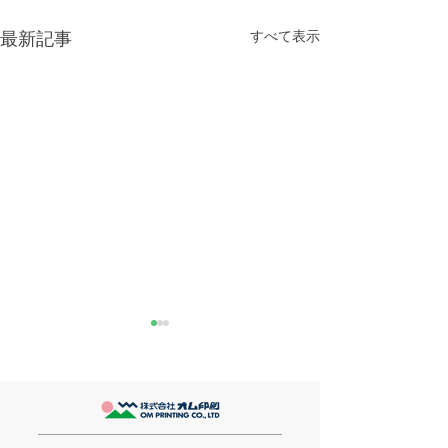
すべて表示
最新記事
きなこが書く漢字は雰囲
推し活
気派
最近とあるVTube
このブログで、きなこの話を
います。 ライブ
書くのは今回で2回目。 なぜ
してます。 推し