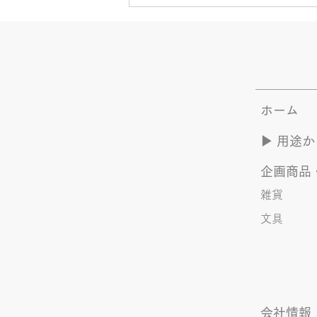
ホーム
夏のYOASOBI つづき
▶︎ 用途
企画商品
雑貨
文具
会社情報