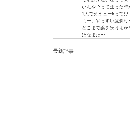
いんや💦って焦った
1人でええェー⁉️って
まー、やっすい髭剃り
どこまで薬を続けよか
ほなまた〜
最新記事