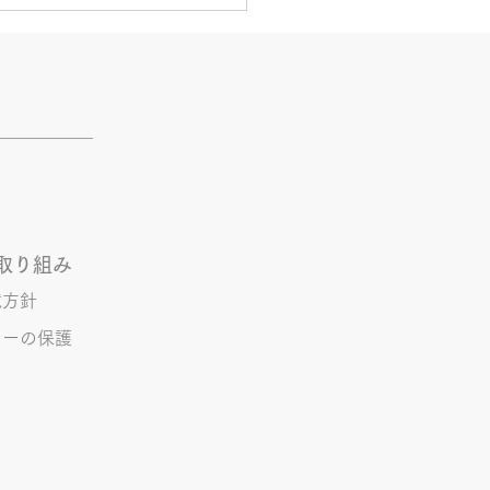
活
とあるVTuberにハマってい
。 ライブに行ったりもして
。 推し活という程でもない
しれませんが 楽しいので暫
けていこうと思います。 S.T
取り組み
境方針
シーの保護