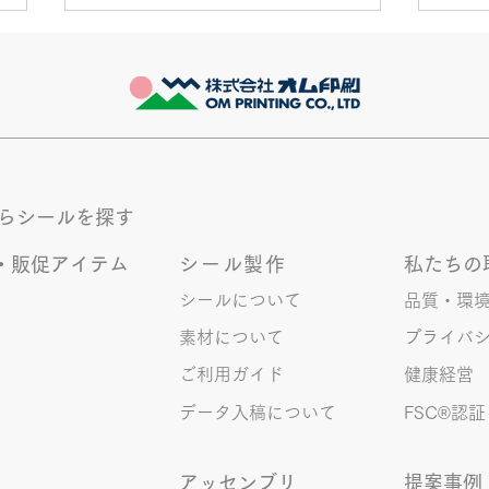
きなこが書く漢字は雰囲気派
推し
このブログで、きなこの話を書く
最近
のは今回で2回目。 なぜまた書く
ます
のかって？ それは、きなこがま
ます
た笑いのネタを提供してくれたか
かも
ら･･･ アッセンブリ事業部のきな
く続
からシールを探す
こ(ニックネーム)は、漢字がちょ
っぴり苦手。 だけど本人はいつ
・販促アイテム
シール製作
私たちの
も自信満々。 【彼女の書いた漢
字の間違い例】 機械説定×⇒設定
シールについて
品質・環
〇 準備能熱×⇒態勢〇 証固
素材について
プライバ
×⇒証拠〇 間違いを指摘されると
ご利用ガイド
健康経営
「恥ずかしい！」とか「覚えま
す！」になるところ、きなこは
データ入稿について
FSC®︎認証
アッセンブリ
提案事例