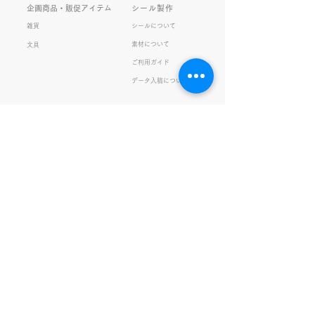
ンブリ事業部のきなこ(ニック
企画商品・販促アイテム
シール製作
ネーム)は、漢字がちょっぴり
雑貨
シールについて
苦手。 だけど本人はいつも自
素材について
文具
信満々。 【彼女の書いた漢字
ご利用ガイド
の間違い例】 機械説定×⇒設
データ入稿について
定〇 準備能熱×⇒態勢〇 証
固 ×⇒証拠〇 間違いを指
私たちの取り組み
会社情報
摘されると「恥ずかしい！」
品質・環境方針
会社概要・沿革
とか「覚えます！」になると
プライバシーの保護
経営理念・社長挨拶
ころ、きなこは
健康経営
アクセス
FSC®︎認証
アッセンブリ
提案事例
スタッフブログ
お知らせ
採用情報
お問い合わせ
ガチャガチャ
サイトマップ