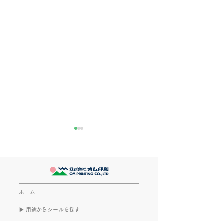
きなこが書く漢字は雰囲
推し活
気派
最近とあるVTube
このブログで、きなこの話を
います。 ライブ
書くのは今回で2回目。 なぜ
してます。 推し
また書くのかって？ それは、
もないかもしれま
ホーム
きなこがまた笑いのネタを提
いので暫く続けて
▶︎ 用途からシールを探す
供してくれたから･･･ アッセ
います。 S.T