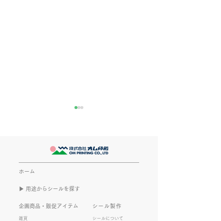
きなこが書く漢字は雰囲
推し活
気派
最近とあるVTube
このブログで、きなこの話を
います。 ライブ
書くのは今回で2回目。 なぜ
してます。 推し
また書くのかって？ それは、
もないかもしれま
ホーム
きなこがまた笑いのネタを提
いので暫く続けて
▶︎ 用途からシールを探す
供してくれたから･･･ アッセ
います。 S.T
ンブリ事業部のきなこ(ニック
企画商品・販促アイテム
シール製作
ネーム)は、漢字がちょっぴり
雑貨
シールについて