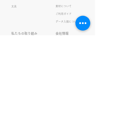
苦手。 だけど本人はいつも自
素材について
文具
信満々。 【彼女の書いた漢字
ご利用ガイド
の間違い例】 機械説定×⇒設
データ入稿について
定〇 準備能熱×⇒態勢〇 証
固 ×⇒証拠〇 間違いを指
私たちの取り組み
会社情報
摘されると「恥ずかしい！」
品質・環境方針
会社概要・沿革
とか「覚えます！」になると
プライバシーの保護
経営理念・社長挨拶
ころ、きなこは
健康経営
アクセス
FSC®︎認証
アッセンブリ
提案事例
スタッフブログ
お知らせ
採用情報
お問い合わせ
ガチャガチャ
サイトマップ
SNS更新中！