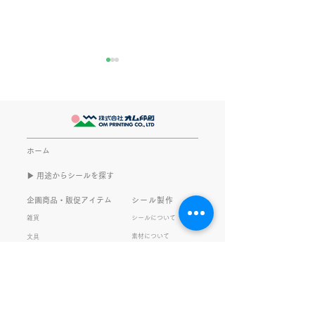
きなこが書く漢字は雰囲
推し活
気派
最近とあるVTube
このブログで、きなこの話を
います。 ライブ
書くのは今回で2回目。 なぜ
してます。 推し
また書くのかって？ それは、
もないかもしれま
ホーム
きなこがまた笑いのネタを提
いので暫く続けて
▶︎ 用途からシールを探す
供してくれたから･･･ アッセ
います。 S.T
ンブリ事業部のきなこ(ニック
企画商品・販促アイテム
シール製作
ネーム)は、漢字がちょっぴり
雑貨
シールについて
苦手。 だけど本人はいつも自
素材について
文具
信満々。 【彼女の書いた漢字
ご利用ガイド
の間違い例】 機械説定×⇒設
データ入稿について
定〇 準備能熱×⇒態勢〇 証
固 ×⇒証拠〇 間違いを指
私たちの取り組み
会社情報