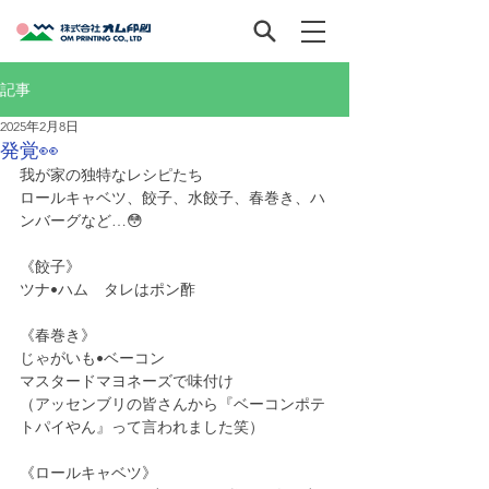
記事
2025年2月8日
発覚👀
我が家の独特なレシピたち
ロールキャベツ、餃子、水餃子、春巻き、ハ
ンバーグなど…😳
《餃子》
ツナ•ハム　タレはポン酢
《春巻き》
じゃがいも•ベーコン
マスタードマヨネーズで味付け
（アッセンブリの皆さんから『ベーコンポテ
トパイやん』って言われました笑）
《ロールキャベツ》