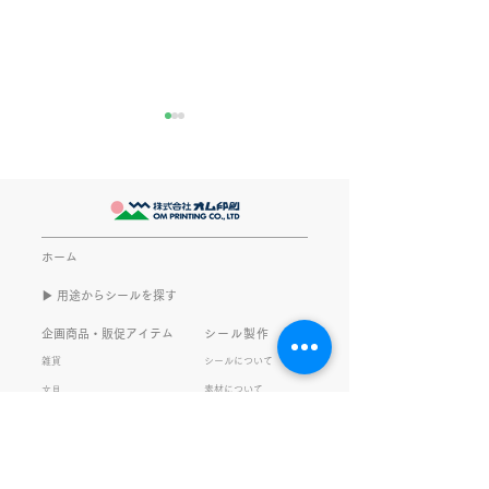
きなこが書く漢字は雰囲
推し活
気派
最近とあるVTube
このブログで、きなこの話を
います。 ライブ
書くのは今回で2回目。 なぜ
してます。 推し
また書くのかって？ それは、
もないかもしれま
ホーム
きなこがまた笑いのネタを提
いので暫く続けて
▶︎ 用途からシールを探す
供してくれたから･･･ アッセ
います。 S.T
ンブリ事業部のきなこ(ニック
企画商品・販促アイテム
シール製作
ネーム)は、漢字がちょっぴり
雑貨
シールについて
苦手。 だけど本人はいつも自
素材について
文具
信満々。 【彼女の書いた漢字
ご利用ガイド
の間違い例】 機械説定×⇒設
データ入稿について
定〇 準備能熱×⇒態勢〇 証