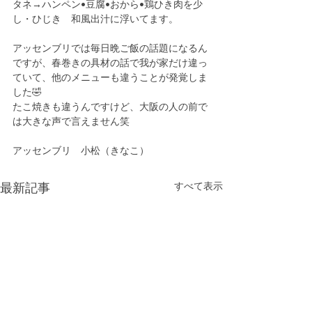
タネ→ハンペン•豆腐•おから•鶏ひき肉を少
し・ひじき　和風出汁に浮いてます。
アッセンブリでは毎日晩ご飯の話題になるん
ですが、春巻きの具材の話で我が家だけ違っ
ていて、他のメニューも違うことが発覚しま
した🤣
たこ焼きも違うんですけど、大阪の人の前で
は大きな声で言えません笑
アッセンブリ　小松（きなこ）
すべて表示
最新記事