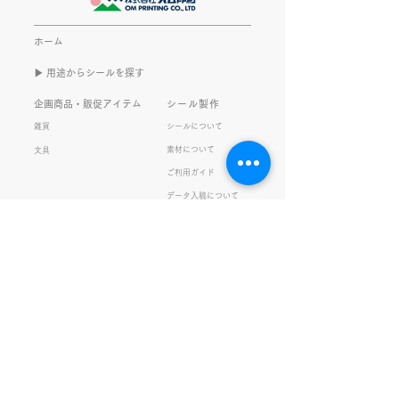
書くのは今回で2回目。 なぜ
してます。 推し
また書くのかって？ それは、
もないかもしれま
ホーム
きなこがまた笑いのネタを提
いので暫く続けて
▶︎ 用途からシールを探す
供してくれたから･･･ アッセ
います。 S.T
ンブリ事業部のきなこ(ニック
企画商品・販促アイテム
シール製作
ネーム)は、漢字がちょっぴり
雑貨
シールについて
苦手。 だけど本人はいつも自
素材について
文具
信満々。 【彼女の書いた漢字
ご利用ガイド
の間違い例】 機械説定×⇒設
データ入稿について
定〇 準備能熱×⇒態勢〇 証
固 ×⇒証拠〇 間違いを指
私たちの取り組み
会社情報
摘されると「恥ずかしい！」
品質・環境方針
会社概要・沿革
とか「覚えます！」になると
プライバシーの保護
経営理念・社長挨拶
ころ、きなこは
健康経営
アクセス
FSC®︎認証
アッセンブリ
提案事例
スタッフブログ
お知らせ