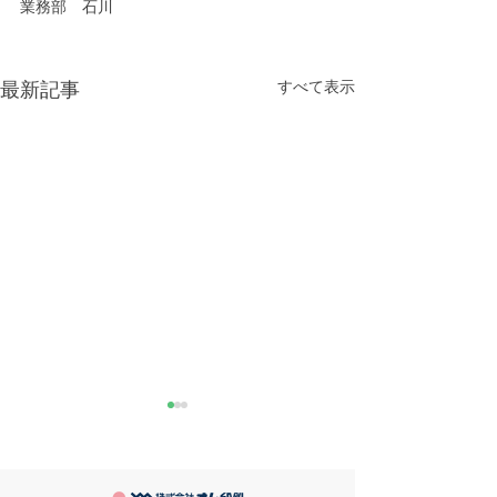
業務部　石川
すべて表示
最新記事
きなこが書く漢字は雰囲
推し活
気派
最近とあるVTube
このブログで、きなこの話を
います。 ライブ