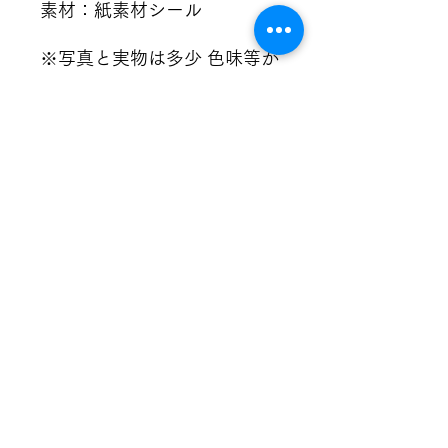
素材：紙素材シール
※写真と実物は多少 色味等が
異なる場合があります。
※シールに多少の抜きズレ・
欠け・黒点等のある場合があ
ります。ご容赦ください。
※住所間違い等で商品が届か
なかった場合は、再度購入し
ていただきます。
#シール #シール交換 #ミニ
チュア #組み立て #遊び #知
育 #ケーキ #ピザ #ドーナツ
#お店屋さん #ごっこ遊び